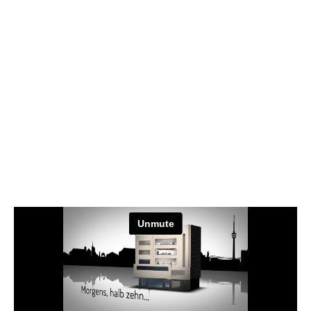
Die Vitalwerkstatt bei
Wieland
Unser Konzept kompakt
erklärt: