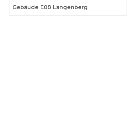
Gebäude E08 Langenberg
Dein Team
Gottlieb Gebel
Gerd Ohnsorg