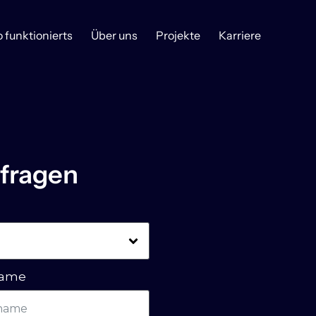
o funktionierts
Über uns
Projekte
Karriere
nfragen
name