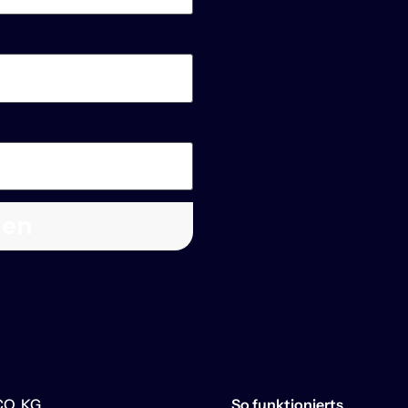
gen
O. KG
So funktionierts