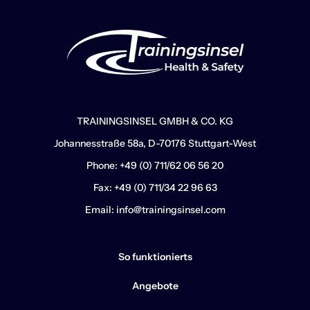
m
p
a
i
g
n
TRAININGSINSEL GMBH & CO. KG
Johannesstraße 58a, D-70176 Stuttgart-West
Phone: +49 (0) 711/62 06 56 20
Fax: +49 (0) 711/34 22 96 63
Email: info@trainingsinsel.com
So funktionierts
Angebote