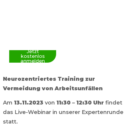
Live-Webinar
"Sicherheit
beginnt im Kopf"
Jetzt
kostenlos
anmelden
Neurozentriertes Training zur
Vermeidung von Arbeitsunfällen
Am
13.11.2023
von
11:30 – 12:30 Uhr
findet
das Live-Webinar in unserer Expertenrunde
statt.