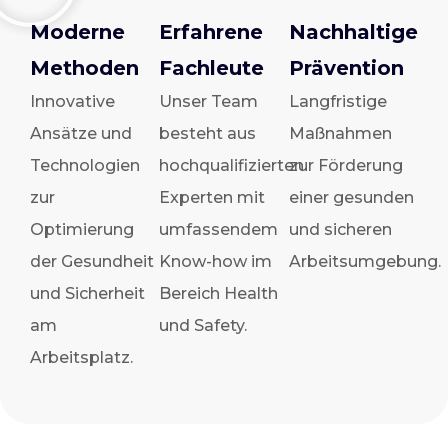
Moderne
Erfahrene
Nachhaltige
Methoden
Fachleute
Prävention
Innovative
Unser Team
Langfristige
Ansätze und
besteht aus
Maßnahmen
Technologien
hochqualifizierten
zur Förderung
zur
Experten mit
einer gesunden
Optimierung
umfassendem
und sicheren
der Gesundheit
Know-how im
Arbeitsumgebung.
und Sicherheit
Bereich Health
am
und Safety.
Arbeitsplatz.