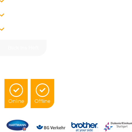
Einfach umsetzbar direkt für Ihre Mitarbeiter
Zahlreiche praxisnahe Tipps für einen gesun
Arbeitsplatz
Übungskatalog für schmerzfreies Arbeiten
Blick ins Heft
Online
Offline