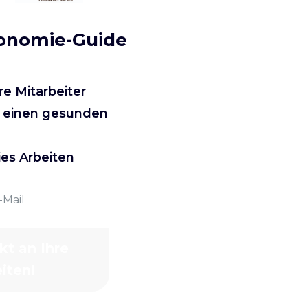
gonomie-Guide
re Mitarbeiter
r einen gesunden
es Arbeiten
kt an Ihre
iten!