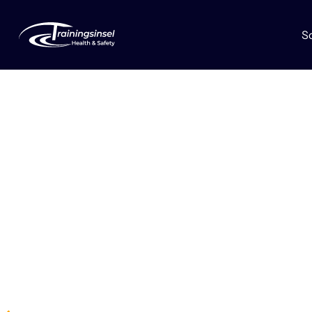
S
Ergonomie
Die Basis gesunder Arbeitswelten.
Kostenlos unseren Ergonomie-
anfordern