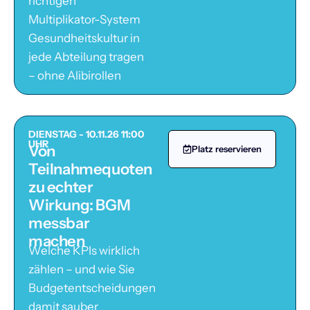
richtigen
Multiplikator-System
Gesundheitskultur in
jede Abteilung tragen
– ohne Alibirollen
DIENSTAG - 10.11.26 11:00
UHR
Von
Platz reservieren
Teilnahmequoten
zu echter
Wirkung: BGM
messbar
machen
Welche KPIs wirklich
zählen – und wie Sie
Budgetentscheidungen
damit sauber