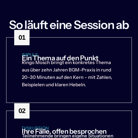
So läuft eine Session ab
01
IMPULS
Ein Thema auf den Punkt
Ringo Mosch bringt ein konkretes Thema
aus über zehn Jahren BGM-Praxis in rund
20–30 Minuten auf den Kern – mit Zahlen,
Beispielen und klaren Hebeln.
02
DISKUSSION
Ihre Fälle, offen besprochen
Teilnehmende bringen eigene Situationen