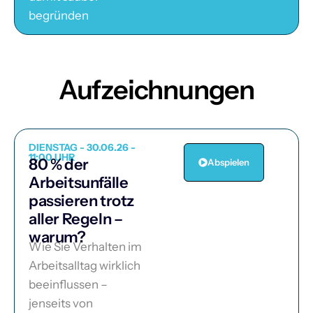
begründen
Aufzeichnungen
DIENSTAG - 30.06.26 -
11:00 UHR
80 % der
Abspielen
Arbeitsunfälle
passieren trotz
aller Regeln –
warum?
Wie Sie Verhalten im
Arbeitsalltag wirklich
beeinflussen –
jenseits von