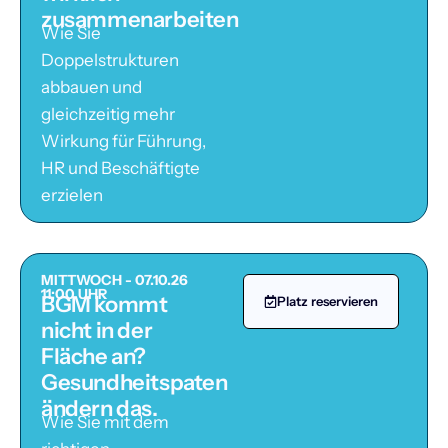
zusammenarbeiten
Wie Sie
Doppelstrukturen
abbauen und
gleichzeitig mehr
Wirkung für Führung,
HR und Beschäftigte
erzielen
MITTWOCH - 07.10.26
11:00 UHR
BGM kommt
Platz reservieren
nicht in der
Fläche an?
Gesundheitspaten
ändern das.
Wie Sie mit dem