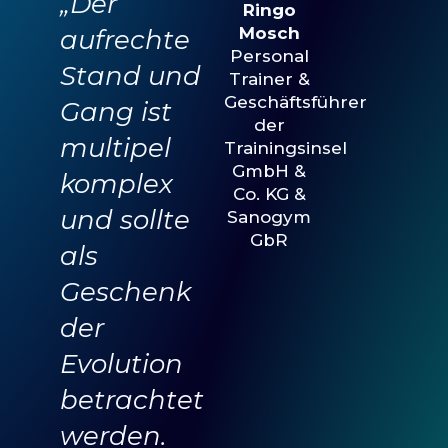
„
Der
Ringo
Mosch
aufrechte
Personal
Stand und
Trainer &
Geschäftsführer
Gang ist
der
multipel
Trainingsinsel
GmbH &
komplex
Co. KG &
und sollte
Sanogym
GbR
als
Geschenk
der
Evolution
betrachtet
werden.