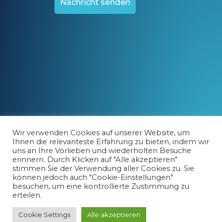
Nachricht senden
Wir verwenden Cookies auf unserer Website, um
Ihnen die relevanteste Erfahrung zu bieten, indem wir
uns an Ihre Vorlieben und wiederholten Besuche
erinnern. Durch Klicken auf "Alle akzeptieren"
stimmen Sie der Verwendung aller Cookies zu. Sie
können jedoch auch "Cookie-Einstellungen"
besuchen, um eine kontrollierte Zustimmung zu
erteilen.
Cookie Settings
Alle akzeptieren